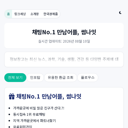
홈
링크세상
소개왕
한국경제줌
채팅No.1 만남어플, 썸나잇
실시간 업데이트: 2026년 08월 10일
정보창고는 최신 뉴스, 과학, 기술, 생활, 건강 등 다양한 주제에 대
한 신뢰성 있는 정보를 제공하는 온라인 자료실입니다.
전체 보기
인포탑
유용한 환급 조회
플로우스
채팅No.1 만남어플, 썸나잇
가까운곳에 비밀 많은 친구가 산다.?!
동시접속 1위 무료채팅
지역 가까운곳에서 파트너찾기
무료회원가입